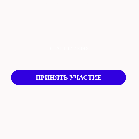
Вас ждут 1,5 месяца незабываемого обучения, новые
знания, творчество, вдохновение и обратная связь от
нашей команды!
СТАРТ 12 ИЮНЯ
ПРИНЯТЬ УЧАСТИЕ